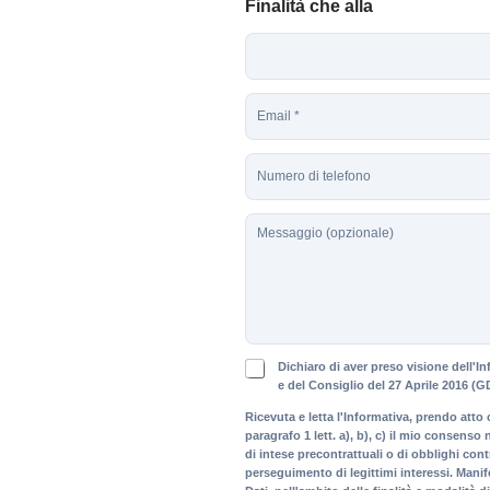
Finalità che alla
n
o
m
e
*
E
m
a
T
i
e
l
l
*
M
e
e
f
s
o
s
n
a
o
g
g
P
i
Dichiaro di aver preso visione dell'
r
e del Consiglio del 27 Aprile 2016 (G
o
i
Ricevuta e letta l'Informativa, prendo atto ch
v
paragrafo 1 lett. a), b), c) il mio consens
a
di intese precontrattuali o di obblighi con
c
perseguimento di legittimi interessi. Manif