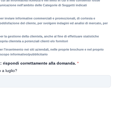
i cui all'informativa ricevuta e nei limiti in cui il mio consenso fosse
unicazione nell'ambito delle Categorie di Soggetti indicati
: per inviare informative commerciali e promozionali, di cortesia e
oddisfazione del cliente, per svolgere indagini ed analisi di mercato, per
 per la gestione della clientela, anche al fine di effettuare statistiche
ria clientela a potenziali clienti e/o fornitori
 per l'inserimento nei siti aziendali, nelle proprie brochure e nel proprio
 scopo informativo/pubblicitario
: rispondi correttamente alla domanda.
*
 a luglio?