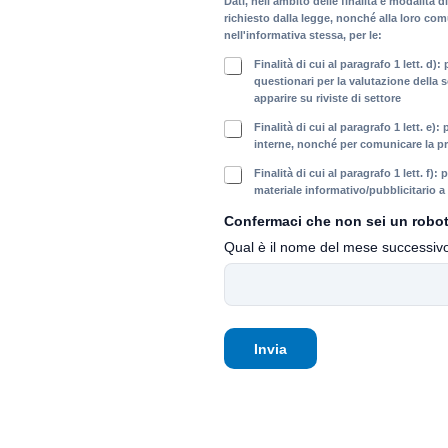
y
Dati, nell'ambito delle finalità e modalità d
P
richiesto dalla legge, nonché alla loro com
nell'informativa stessa, per le:
o
l
F
Finalità di cui al paragrafo 1 lett. d)
i
i
questionari per la valutazione della s
c
apparire su riviste di settore
n
y
a
F
Finalità di cui al paragrafo 1 lett. e):
*
l
i
interne, nonché per comunicare la prop
i
n
F
Finalità di cui al paragrafo 1 lett. f):
t
a
i
materiale informativo/pubblicitario a
à
l
n
i
Confermaci che non sei un robot
i
a
n
t
Qual è il nome del mese successivo
l
f
à
i
o
s
t
r
t
à
m
a
i
a
t
n
Invia
t
i
f
i
s
o
v
t
r
e
i
m
c
c
a
o