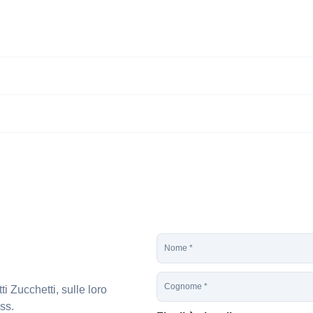
N
o
m
C
e
i Zucchetti, sulle loro
o
*
g
ss.